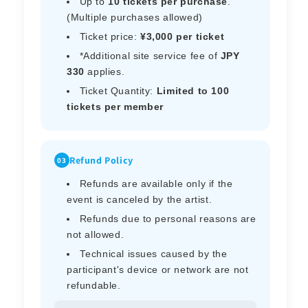
Up to
10 tickets per purchase
.
(Multiple purchases allowed)
Ticket price:
¥3,000 per ticket
*Additional site service fee of
JPY
330
applies.
Ticket Quantity:
Limited to 100
tickets per member
Refund Policy
03
Refunds are available only if the
event is canceled by the artist.
Refunds due to personal reasons are
not allowed.
Technical issues caused by the
participant's device or network are not
refundable.