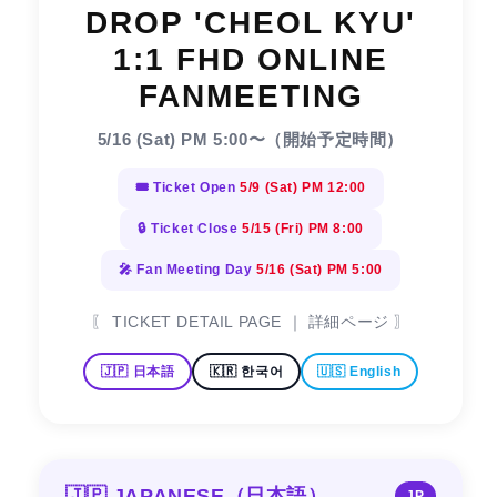
DROP 'CHEOL KYU'
1:1 FHD ONLINE
FANMEETING
5/16 (Sat) PM 5:00〜（開始予定時間）
🎟 Ticket Open
5/9 (Sat) PM 12:00
🔒 Ticket Close
5/15 (Fri) PM 8:00
🎤 Fan Meeting Day
5/16 (Sat) PM 5:00
〖 TICKET DETAIL PAGE ｜ 詳細ページ 〗
🇯🇵 日本語
🇰🇷 한국어
🇺🇸 English
🇯🇵 JAPANESE（日本語）
JP