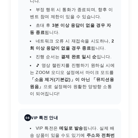
니다.
부정 행위 시 통화가 종료되며, 향후 이
벤트 참여 제한이 있을 수 있습니다.
초대 후
3분 이상 응답이 없을 경우 자
동 종료
됩니다.
네트워크 오류 시 재접속을 시도하나,
2
회 이상 응답이 없을 경우 종료
됩니다.
진행 순서는
결제 완료 일시 순
입니다.
🎵 영상 챌린지를 진행하기 원하실 시에
는 ZOOM 오디오 설정에서 마이크 모드를
「소음 제거(기본값)」이 아닌 「뮤지션용
원음」
으로 설정해야 원활한 양방향 소통
이 되어집니다!
VIP 특전 안내
08
VIP 특전은
메일로 발송
됩니다. 실제 배
송 상품이 있을 수도 있기에
주소와 전화번