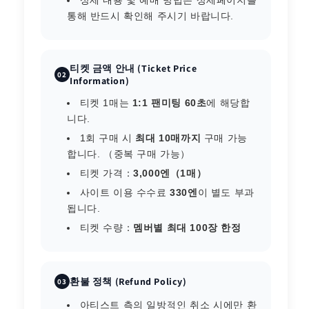
상세 내용 및 예매 방법은 상세페이지를
통해 반드시 확인해 주시기 바랍니다.
티켓 금액 안내 (Ticket Price
02
Information)
티켓 1매는
1:1 팬미팅 60초
에 해당합
니다.
1회 구매 시
최대 10매까지
구매 가능
합니다. （중복 구매 가능）
티켓 가격：
3,000엔（1매）
사이트 이용 수수료
330엔
이 별도 부과
됩니다.
티켓 수량：
멤버별 최대 100장 한정
환불 정책 (Refund Policy)
03
아티스트 측의 일방적인 취소 시에만 환