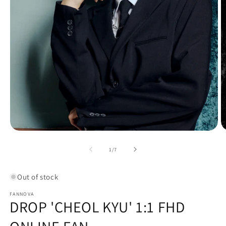
1
/
7
Out of stock
FANNOVA
DROP 'CHEOL KYU' 1:1 FHD